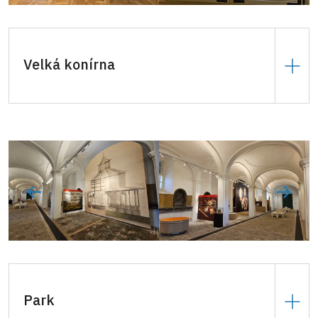
Kapacita: divadelní uspořádání - 50 míst
Velká konírna
10.000 Kč
za den.
Rozměry: 50 x 11,3 m
Park