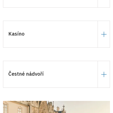
K dispozici pouze mimo provozní dobu zámku.
20.000 Kč
za den. Podpůrný prostor pro
multifunkční sál.
Kasíno
6.000 Kč
za hodinu, celý den
10.000 Kč
.
Ideální prostor pro menší svatební obřad. Dále lze
využít k přednáškám, prezentacím atp. Vstup do
kasína je možný z loveckého nebo čestného
Čestné nádvoří
nádvoří.
Prostor je vybaven židlemi (20 ks).
6.000 Kč
za hodinu, celý den
42.000 Kč
.
Kapacita: cca 30 osob.