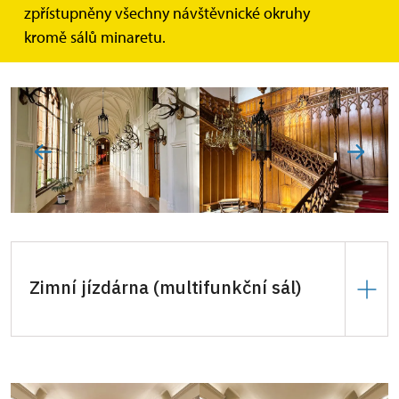
zpřístupněny všechny návštěvnické okruhy
kromě sálů minaretu.
Raut popř. jiná společenská akce: Rytířský sál,
Lovecký sál, Vstupní hala, 2x chodba.
35.000 Kč
za hodinu, celý den
250.000 Kč
.
Kapacita max. 120 osob.
Tyto ceny jsou platné i v případě komerčního focení
či filmování.
Zimní jízdárna (multifunkční sál)
50.000 Kč
za den. Prostor vhodný k pořádání
společenských, kulturních, vzdělávacích
a vědeckých akcí.