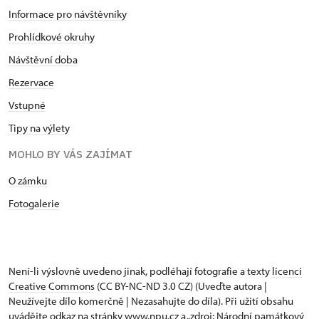
Informace pro návštěvníky
Prohlídkové okruhy
Návštěvní doba
Rezervace
Vstupné
Tipy na výlety
MOHLO BY VÁS ZAJÍMAT
O zámku
Fotogalerie
Není-li výslovně uvedeno jinak, podléhají fotografie a texty
licenci
Creative Commons
(CC BY-NC-ND 3.0 CZ) (Uveďte autora |
Neužívejte dílo komerčně | Nezasahujte do díla). Při užití obsahu
uvádějte odkaz na stránky www.npu.cz a „zdroj: Národní památkový