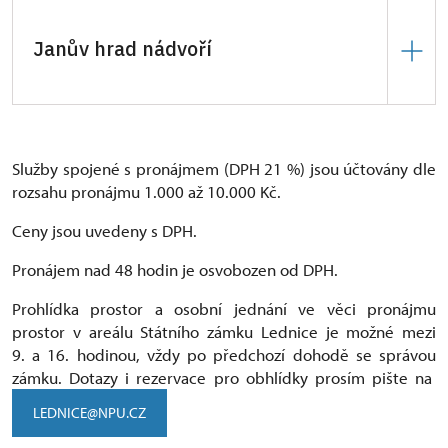
Janův hrad nádvoří
6.000 Kč
za hodinu, celý den
25.000 Kč
.
Služby spojené s pronájmem (DPH 21 %) jsou účtovány dle
rozsahu pronájmu 1.000 až 10.000 Kč.
Ceny jsou uvedeny s DPH.
Pronájem nad 48 hodin je osvobozen od DPH.
Prohlídka prostor a osobní jednání ve věci pronájmu
prostor v areálu Státního zámku Lednice je možné mezi
9. a 16. hodinou, vždy po předchozí dohodě se správou
zámku. Dotazy i rezervace pro obhlídky prosím pište na
LEDNICE@NPU.CZ