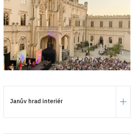
Janův hrad interiér
6.000 Kč
za hodinu.