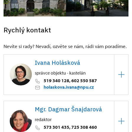
Rychlý kontakt
Nevíte si rady? Nevadí, ozvěte se nám, rádi vám poradíme.
Ivana Holásková
správce objektu - kastelán
519 340 128, 602 550 587
holaskova.ivana@npu.cz
ÚPS v Kroměříži
Mgr. Dagmar Šnajdarová
Zámek 1/, Lednice na Moravě 69144
redaktor
Absolventka humanitního gymnázia na Lerchově
573 301 435, 725 308 460
ulici v Brně, studovala obor sociologie a