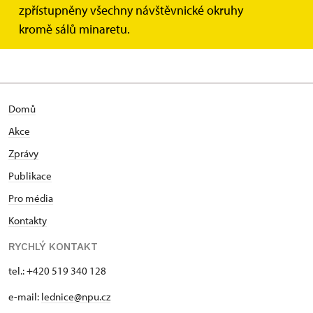
zpřístupněny všechny návštěvnické okruhy
nejpozději 24 hodin předem.
kromě sálů minaretu.
Vstupenky on-line zakoupíte zde
.
Domů
Akce
Zprávy
Publikace
Pro média
Kontakty
RYCHLÝ KONTAKT
tel.: +420 519 340 128
e-mail:
lednice@npu.cz