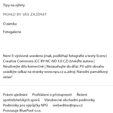
Tipy na výlety
MOHLO BY VÁS ZAJÍMAT
O zámku
Fotogalerie
Není-li výslovně uvedeno jinak, podléhají fotografie a texty
licenci
Creative Commons
(CC BY-NC-ND 3.0 CZ) (Uveďte autora |
Neužívejte dílo komerčně | Nezasahujte do díla). Při užití obsahu
uvádějte odkaz na stránky www.npu.cz a „zdroj: Národní památkový
ústav“
Právní ujednání
Prohlášení o přístupnosti
Řešení
spotřebitelských sporů
Všeobecné obchodní podmínky
Podmínky pro výpůjčky NPÚ
webeditor@npu.cz
Provozuje BluePool s.r.o.