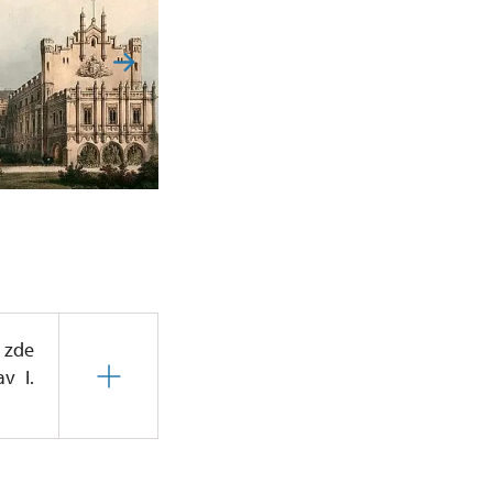
y zde
v I.
ska, kteří postupně
e. Příslušníci rodu