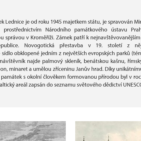
ek Lednice je od roku 1945 majetkem státu, je spravován Mi
R prostřednictvím Národního památkového ústavu Pra
 správou v Kroměříži. Zámek patří k nejnavštěvovanějš
publice. Novogotická přestavba v 19. století z něj
 sídlo obklopené jedním z největších evropských parků (tém
návštěvník najde palmový skleník, benátskou kašnu, římsk
ilon, minaret a umělou zříceninu Janův hrad. Díky unikátním
 památek s okolní člověkem formovanou přírodou byl v roc
altický areál zapsán do seznamu světového dědictví UNESC