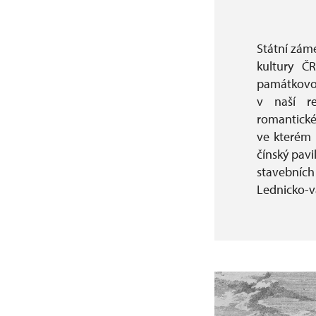
Státní zám
kultury Č
památkovou
v naší re
romantické
ve kterém 
čínský pav
stavebních
Lednicko-v