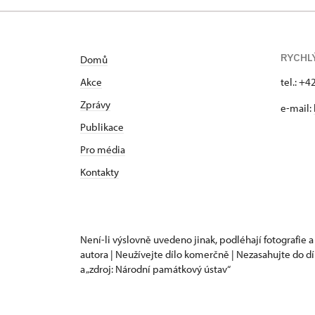
se nejčast
podnikání. 
zemských ú
RYCHL
Domů
Karla, Maxm
zabezpečili
Akce
tel.: +
zpočátku, ta
Zprávy
e-mail:
víru a přip
Publikace
Karla, kter
na Moravě a
Pro média
a uděleno m
Kontakty
Za stavovsk
Po porážce 
majetků ně
Není-li výslovně uvedeno jinak, podléhají fotografie a
na Moravě a
autora | Neužívejte dílo komerčně | Nezasahujte do dí
velké zisky 
a „zdroj: Národní památkový ústav“
Již v 16. st
tvrz a nahr