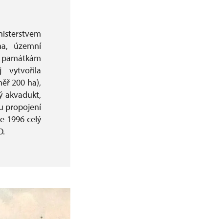
nisterstvem
ha, územní
ím památkám
 vytvořila
ěř 200 ha),
ý akvadukt,
u propojení
e 1996 celý
O.