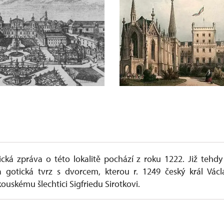
rická zpráva o této lokalitě pochází z roku 1222. Již tehd
a gotická tvrz s dvorcem, kterou r. 1249 český král Václa
kouskému šlechtici Sigfriedu Sirotkovi.
 se držiteli Lednice stali Liechtensteini, původem ze Štýr
emkový majetek na obou stranách moravsko-rakouské hranic