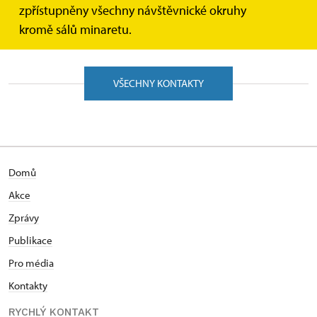
zpřístupněny všechny návštěvnické okruhy
Nevíte si rady? Nevadí, ozvěte se nám, rádi vám poradíme.
kromě sálů minaretu.
VŠECHNY KONTAKTY
Domů
Akce
Zprávy
Publikace
Pro média
Kontakty
RYCHLÝ KONTAKT