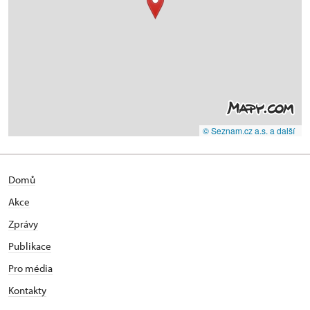
© Seznam.cz a.s. a další
Domů
Akce
Zprávy
Publikace
Pro média
Kontakty