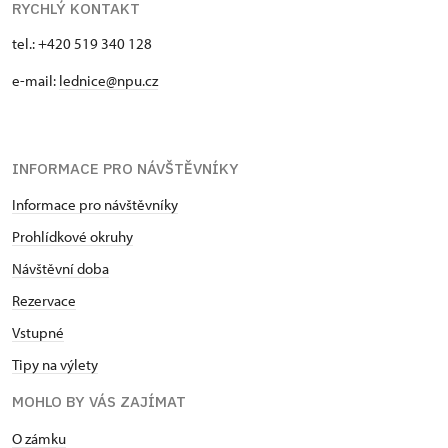
RYCHLÝ KONTAKT
tel.: +420 519 340 128
e-mail:
lednice@npu.cz
INFORMACE PRO NÁVŠTĚVNÍKY
Informace pro návštěvníky
Prohlídkové okruhy
Návštěvní doba
Rezervace
Vstupné
Tipy na výlety
MOHLO BY VÁS ZAJÍMAT
O zámku