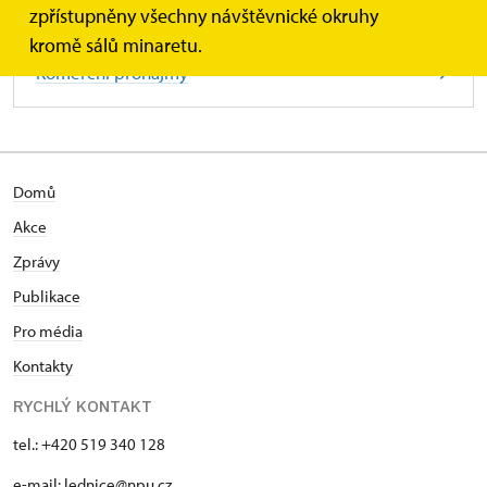
zpřístupněny všechny návštěvnické okruhy
kromě sálů minaretu.
Komerční pronájmy
Domů
Akce
Zprávy
Publikace
Pro média
Kontakty
RYCHLÝ KONTAKT
tel.: +420 519 340 128
e-mail:
lednice@npu.cz