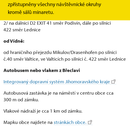
od Bratislavy:
zpřístupněny všechny návštěvnické okruhy
1/ z centra Břeclavi směr Lednice
kromě sálů minaretu.
2/ na dálnici D2 EXIT 41 směr Podivín, dále po silnici
422 směr Lednice
od Vídně:
od hraničního přejezdu Mikulov/Drasenhofen po silnici
č.40 směr Valtice, ve Valticích po silnici č. 422 směr Lednice
Autobusem nebo vlakem z Břeclavi
Integrovaný dopravní systém Jihomoravského kraje
Autobusová zastávka je na náměstí v centru obce cca
300 m od zámku.
Vlakové nádraží je cca 1 km od zámku.
Mapku obce najdete na
stránkách obce.