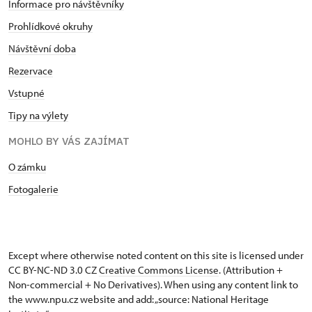
Informace pro návštěvníky
Prohlídkové okruhy
Návštěvní doba
Rezervace
Vstupné
Tipy na výlety
MOHLO BY VÁS ZAJÍMAT
O zámku
Fotogalerie
Except where otherwise noted content on this site is licensed under
CC BY-NC-ND 3.0 CZ
Creative Commons License
. (Attribution +
Non-commercial + No Derivatives). When using any content link to
the www.npu.cz website and add: „source: National Heritage