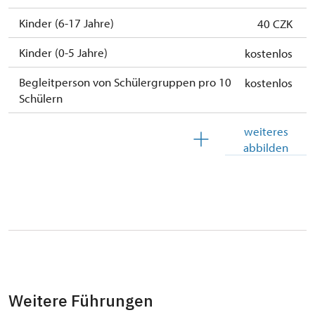
Kinder (6-17 Jahre)
40 CZK
Kinder (0-5 Jahre)
kostenlos
Begleitperson von Schülergruppen pro 10
kostenlos
Schülern
Reiseleiter mit Gruppe ab 15 oder mehr
kostenlos
weiteres
Personen
abbilden
MK ČR-Karte
nicht verfügbar
Mitglieder von ICOMOS mit gültigem
nicht verfügbar
Mitgliedsausweis
Inhaber der freien Eintrittskarte
kostenlos
Inhaber der freien einmaligen
kostenlos
Eintrittskarte
Weitere Führungen