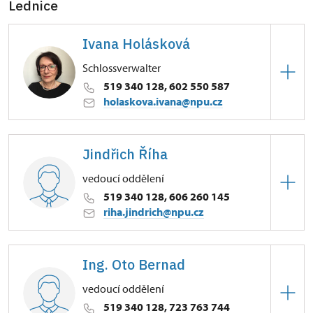
Lednice
Ivana Holásková
Schlossverwalter
519 340 128, 602 550 587
holaskova.ivana@npu.cz
Zámek Lednice
Jindřich Říha
Zámek 1/, Lednice na Moravě
vedoucí oddělení
519 340 128, 606 260 145
riha.jindrich@npu.cz
Zámek Lednice
Ing. Oto Bernad
Zámek 1/, Lednice na Moravě
vedoucí oddělení
gelengentlicher Stellvertreter des
519 340 128, 723 763 744
Schlossverwalters