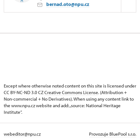
bernad.oto@npu.cz
Zámek Lednice
Zámek 1/, Lednice na Moravě
správce parku
Except where otherwise noted content on this site is licensed under
CC BY-NC-ND 3.0 CZ
Creative Commons License
. (Attribution +
Non-commercial + No Derivatives). When using any content link to
the www.npu.cz website and add: „source: National Heritage
Institute“.
webeditor@npu.cz
Provozuje BluePool s.r.o.