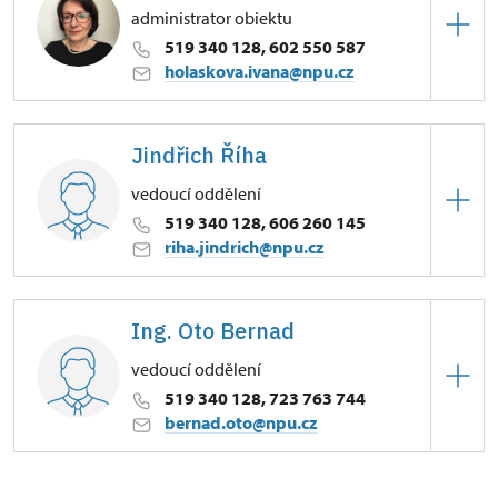
administrator obiektu
519 340 128, 602 550 587
holaskova.ivana@npu.cz
Zámek Lednice
Jindřich Říha
Zámek 1/, Lednice na Moravě
vedoucí oddělení
519 340 128, 606 260 145
riha.jindrich@npu.cz
Zámek Lednice
Ing. Oto Bernad
Zámek 1/, Lednice na Moravě
vedoucí oddělení
częściowe przedstawiciel kustosza
519 340 128, 723 763 744
bernad.oto@npu.cz
Zámek Lednice