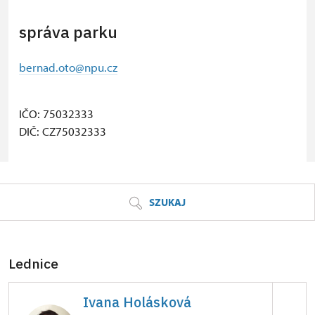
správa parku
bernad.oto@npu.cz
IČO: 75032333
DIČ: CZ75032333
© Seznam.cz a.s. a další
SZUKAJ
Lednice
Ivana Holásková