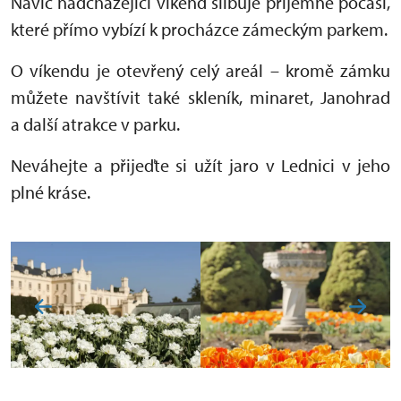
Navíc nadcházející víkend slibuje příjemné počasí,
které přímo vybízí k procházce zámeckým parkem.
O víkendu je otevřený celý areál – kromě zámku
můžete navštívit také skleník, minaret, Janohrad
a další atrakce v parku.
Neváhejte a přijeďte si užít jaro v Lednici v jeho
plné kráse.