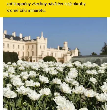
zpřístupněny všechny návštěvnické okruhy
kromě sálů minaretu.