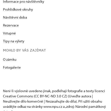
Informace pro návštěvníky
Prohlídkové okruhy
Návštěvní doba
Rezervace
Vstupné
Tipy na výlety
MOHLO BY VÁS ZAJÍMAT
O zámku
Fotogalerie
Není-li výslovně uvedeno jinak, podléhají fotografie a texty
licenci
Creative Commons
(CC BY-NC-ND 3.0 CZ) (Uveďte autora |
Neužívejte dílo komerčně | Nezasahujte do díla). Při užití obsahu
uvádějte odkaz na stránky www.npu.cz a „zdroj: Národní památkový