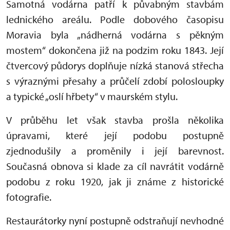
Samotná vodárna patří k půvabným stavbám
lednického areálu. Podle dobového časopisu
Moravia byla „nádherná vodárna s pěkným
mostem“ dokončena již na podzim roku 1843. Její
čtvercový půdorys doplňuje nízká stanová střecha
s výraznými přesahy a průčelí zdobí polosloupky
a typické „oslí hřbety“ v maurském stylu.
V průběhu let však stavba prošla několika
úpravami, které její podobu postupně
zjednodušily a proměnily i její barevnost.
Současná obnova si klade za cíl navrátit vodárně
podobu z roku 1920, jak ji známe z historické
fotografie.
Restaurátorky nyní postupně odstraňují nevhodné