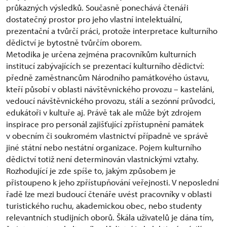
průkazných výsledků. Současně ponechává čtenáři
dostatečný prostor pro jeho vlastní intelektuální,
prezentační a tvůrčí práci, protože interpretace kulturního
dědictví je bytostně tvůrčím oborem.
Metodika je určena zejména pracovníkům kulturních
institucí zabývajících se prezentací kulturního dědictví:
předně zaměstnancům Národního památkového ústavu,
kteří působí v oblasti návštěvnického provozu – kasteláni,
vedoucí návštěvnického provozu, stálí a sezónní průvodci,
edukátoři v kultuře aj. Právě tak ale může být zdrojem
inspirace pro personál zajišťující zpřístupnění památek
v obecním či soukromém vlastnictví případně ve správě
jiné státní nebo nestátní organizace. Pojem kulturního
dědictví totiž není determinován vlastnickými vztahy.
Rozhodující je zde spíše to, jakým způsobem je
přistoupeno k jeho zpřístupňování veřejnosti. V neposlední
řadě lze mezi budoucí čtenáře uvést pracovníky v oblasti
turistického ruchu, akademickou obec, nebo studenty
relevantních studijních oborů. Škála uživatelů je dána tím,