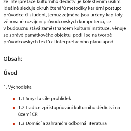
že interpretace kulturního dědictví je kolektivním úsilím.
Ideálně sleduje okruh čtenářů metodiky kariérní postup:
průvodce či student, jemuž zejména jsou určeny kapitoly
věnované rozvíjení průvodcovských kompetencí, se
v budoucnu stává zaměstnancem kulturní instituce, věnuje
se správě památkového objektu, podílí se na tvorbě
průvodcovských textů či interpretačního plánu apod.
Obsah:
Úvod
1. Východiska
1.1 Smysl a cíle prohlídek
1.2 Tradice zpřístupňování kulturního dědictví na
území ČR
1.3 Domácí a zahraniční odborná literatura