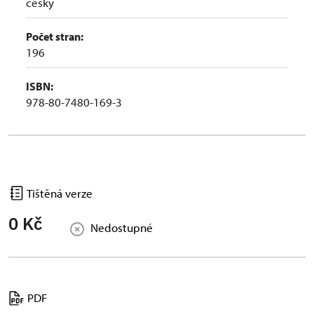
česky
Počet stran:
196
ISBN:
978-80-7480-169-3
Tištěná verze
0 Kč
Nedostupné
PDF