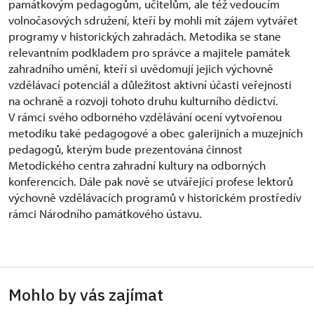
památkovým pedagogům, učitelům, ale též vedoucím
volnočasových sdružení, kteří by mohli mít zájem vytvářet
programy v historických zahradách. Metodika se stane
relevantním podkladem pro správce a majitele památek
zahradního umění, kteří si uvědomují jejich výchovně
vzdělávací potenciál a důležitost aktivní účasti veřejnosti
na ochraně a rozvoji tohoto druhu kulturního dědictví.
V rámci svého odborného vzdělávání ocení vytvořenou
metodiku také pedagogové a obec galerijních a muzejních
pedagogů, kterým bude prezentována činnost
Metodického centra zahradní kultury na odborných
konferencích. Dále pak nově se utvářející profese lektorů
výchovně vzdělávacích programů v historickém prostředív
rámci Národního památkového ústavu.
Mohlo by vás zajímat