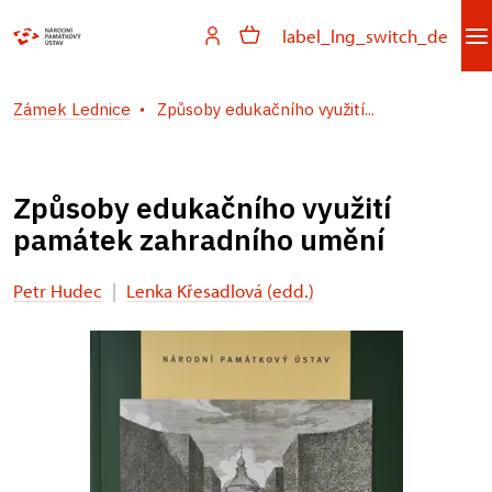
label_lng_switch_de
Zámek Lednice
Způsoby edukačního využití...
Způsoby edukačního využití
památek zahradního umění
Petr Hudec
|
Lenka Křesadlová (edd.)