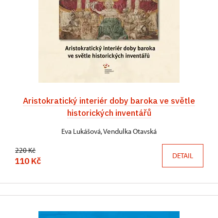
Aristokratický interiér doby baroka ve světle
historických inventářů
Eva Lukášová, Vendulka Otavská
220 Kč
DETAIL
110 Kč