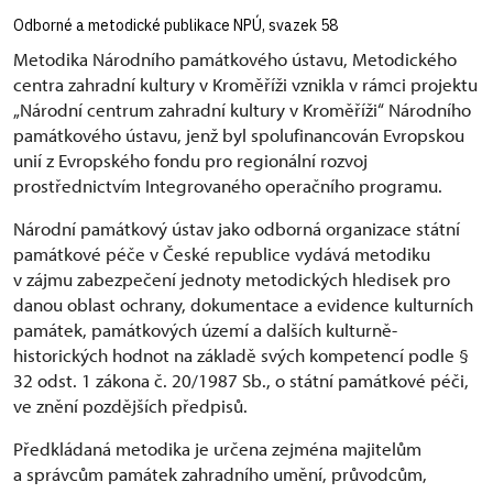
Odborné a metodické publikace NPÚ, svazek 58
Metodika Národního památkového ústavu, Metodického
centra zahradní kultury v Kroměříži vznikla v rámci projektu
„Národní centrum zahradní kultury v Kroměříži“ Národního
památkového ústavu, jenž byl spolufinancován Evropskou
unií z Evropského fondu pro regionální rozvoj
prostřednictvím Integrovaného operačního programu.
Národní památkový ústav jako odborná organizace státní
památkové péče v České republice vydává metodiku
v zájmu zabezpečení jednoty metodických hledisek pro
danou oblast ochrany, dokumentace a evidence kulturních
památek, památkových území a dalších kulturně-
historických hodnot na základě svých kompetencí podle §
32 odst. 1 zákona č. 20/1987 Sb., o státní památkové péči,
ve znění pozdějších předpisů.
Předkládaná metodika je určena zejména majitelům
a správcům památek zahradního umění, průvodcům,