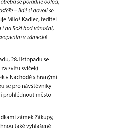
potřeba se pořádně obléci,
éře – lidé si dovolí se
uje Miloš Kadlec, ředitel
i na Boží hod vánoční,
řekvapením v zámecké
du, 28. listopadu se
za svitu svíček)
mek v Náchodě s hranými
u se pro návštěvníky
hli prohlédnout město
lídkami zámek Zákupy,
ěhnou také vyhlášené