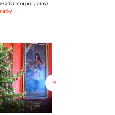
né adventní programy)
matky
Zámek Opočno