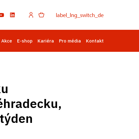
label_lng_switch_de
Akce
E-shop
Kariéra
Pro média
Kontakt
ku
véhradecku,
 týden