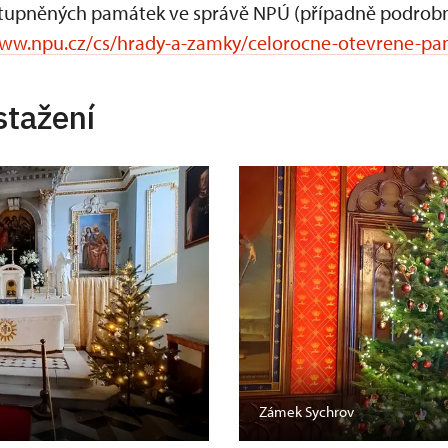
ístupněných památek ve správě NPÚ (případně podrob
www.npu.cz/cs/hrady-a-zamky/celorocne-otevrene-pa
stažení
Zámek Sychrov