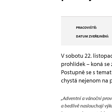
PRACOVIŠTĚ:
DATUM ZVEŘEJNĚNÍ:
V sobotu 22. listop
prohlídek – koná s
Postupně se s temat
chystá nejenom na pr
„Adventní a vánoční prováz
a bedlivě naslouchají výk