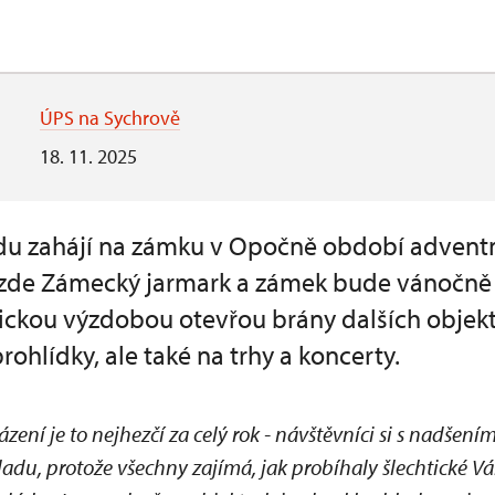
ÚPS na Sychrově
18. 11. 2025
adu zahájí na zámku v Opočně období advent
e zde Zámecký jarmark a zámek bude vánočně
ickou výzdobou otevřou brány dalších objekt
ohlídky, ale také na trhy a koncerty.
ení je to nejhezčí za celý rok - návštěvníci si s nadšení
ladu, protože všechny zajímá, jak probíhaly šlechtické Vá