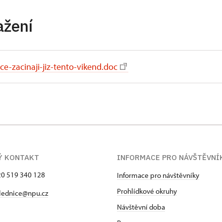
ažení
ce-zacinaji-jiz-tento-vikend.doc
Ý KONTAKT
INFORMACE PRO NÁVŠTĚVNÍ
420 519 340 128
Informace pro návštěvníky
Prohlídkové okruhy
lednice@npu.cz
Návštěvní doba