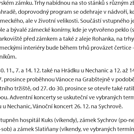
vském zámku. Trhy nabídnou na sto stánků s různým z
hradě, doprovodný program se odehraje v nádvoří, kd
ámeckého, ale v životní velikosti. Součástí vstupného j
 a bývalé zámecké konírny, kde je vytvořeno peklo (
parkoviště před zámkem a také z aleje Rohanka, na trhy
meckými interiéry bude během trhů provázet čertice - 
níkům.
0. 11., 7. a 14. 12. také na Hrádku u Nechanic a 12. až 1
7. prosince proběhnou Vánoce na Grabštejně v podobě
ního tržiště, od 27. do 30. prosince se otevře také rat
bou. Adventní koncerty se uskuteční ve vybraných ter
u u Nechanic, Vánoční koncert 26. 12. na Sychrově.
ístupněn hospitál Kuks (víkendy), zámek Sychrov (po-n
-sob) a zámek Slatiňany (víkendy, ve vybraných termíne