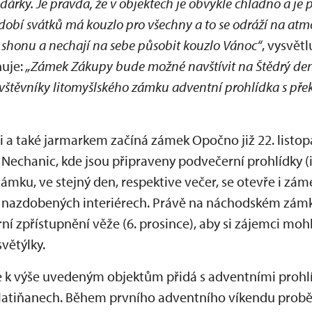
dárky. Je pravda, že v objektech je obvykle chladno a je 
obí svátků má kouzlo pro všechny a to se odráží na atmosf
m shonu a nechají na sebe působit kouzlo Vánoc“
, vysvětl
ňuje:
„Zámek Zákupy bude možné navštívit na Štědrý den 
návštěvníky litomyšlského zámku adventní prohlídka s p
 a také jarmarkem začíná zámek Opočno již 22. listopa
echanic, kde jsou připraveny podvečerní prohlídky (i 
ku, ve stejný den, respektive večer, se otevře i zá
 nazdobených interiérech. Právě na náchodském zámk
í zpřístupnění věže (6. prosince), aby si zájemci mo
větýlky.
se k výše uvedeným objektům přidá s adventními proh
 Slatiňanech. Během prvního adventního víkendu prob