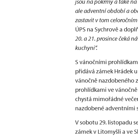
jsou na pokrmy a také na 
ale adventní období a obd
zastavit v tom celoroční
ÚPS na Sychrově a dopl
20. a 21. prosince čeká 
kuchyni“.
S vánočními prohlídkami
přidává zámek Hrádek u N
vánočně nazdobeného zám
prohlídkami ve vánočně
chystá mimořádné večern
nazdobené adventními s
V sobotu 29. listopadu 
zámek v Litomyšli a ve