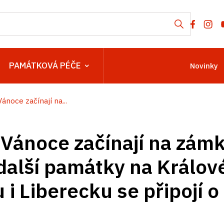
PAMÁTKOVÁ PÉČE
Novinky
ánoce začínají na...
 Vánoce začínají na zám
další památky na Králo
i Liberecku se připojí o