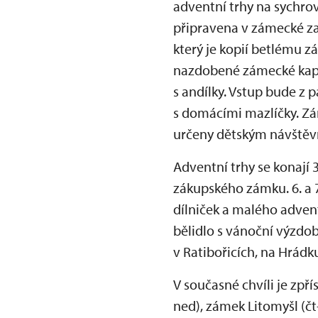
adventní trhy na sychro
připravena v zámecké za
který je kopií betlému z
nazdobené zámecké kaple
s andílky. Vstup bude z 
s domácími mazlíčky. Zá
určeny dětským návštěv
Adventní trhy se konají 3
zákupského zámku. 6. a 
dílniček a malého advent
bělidlo s vánoční výzdo
v Ratibořicích, na Hrádk
V současné chvíli je zpř
ned), zámek Litomyšl (čt