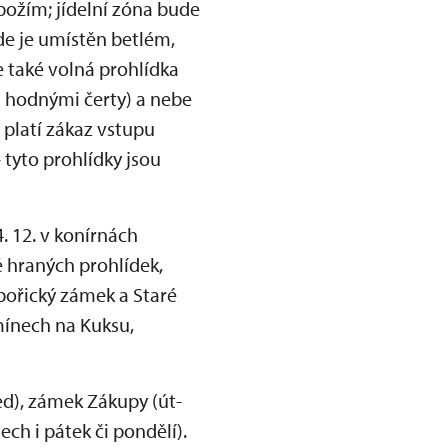
božím; jídelní zóna bude
e je umístěn betlém,
e také volná prohlídka
s hodnými čerty) a nebe
 platí zákaz vstupu
tyto prohlídky jsou
4. 12. v konírnách
 hraných prohlídek,
ibořický zámek a Staré
mínech na Kuksu,
ed), zámek Zákupy (út-
ch i pátek či pondělí).