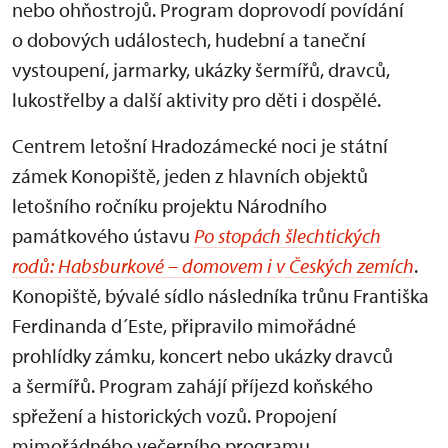
nebo ohňostrojů. Program doprovodí povídání
o dobových událostech, hudební a taneční
vystoupení, jarmarky, ukázky šermířů, dravců,
lukostřelby a další aktivity pro děti i dospělé.
Centrem letošní Hradozámecké noci je státní
zámek Konopiště, jeden z hlavních objektů
letošního ročníku projektu Národního
památkového ústavu
Po stopách šlechtických
rodů: Habsburkové – domovem i v Českých zemích
.
Konopiště, bývalé sídlo následníka trůnu Františka
Ferdinanda d´Este, připravilo mimořádné
prohlídky zámku, koncert nebo ukázky dravců
a šermířů. Program zahájí příjezd koňského
spřežení a historických vozů. Propojení
mimořádného večerního programu