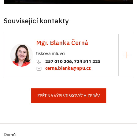
Související kontakty
Mgr. Blanka Černá
tisková mluvčí
257 010 206, 724 511 225
cerna.blanka@npu.cz
Generální ředitelství NPÚ
Valdštejnské náměstí 162/3, Praha
ZPĚT NA VÝPIS TISKOVÝCH ZPRÁV
Domů