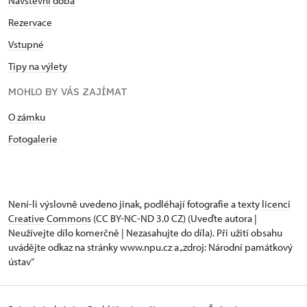
Návštěvní doba
Rezervace
Vstupné
Tipy na výlety
MOHLO BY VÁS ZAJÍMAT
O zámku
Fotogalerie
Není-li výslovně uvedeno jinak, podléhají fotografie a texty
licenci
Creative Commons
(CC BY-NC-ND 3.0 CZ) (Uveďte autora |
Neužívejte dílo komerčně | Nezasahujte do díla). Při užití obsahu
uvádějte odkaz na stránky www.npu.cz a „zdroj: Národní památkový
ústav“