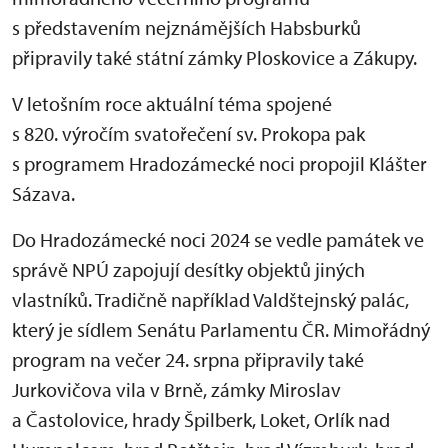
s představením nejznámějších Habsburků
připravily také státní zámky Ploskovice a Zákupy.
V letošním roce aktuální téma spojené
s 820. výročím svatořečení sv. Prokopa pak
s programem Hradozámecké noci propojil Klášter
Sázava.
Do Hradozámecké noci 2024 se vedle památek ve
správě NPÚ zapojují desítky objektů jiných
vlastníků. Tradičně například Valdštejnský palác,
který je sídlem Senátu Parlamentu ČR. Mimořádný
program na večer 24. srpna připravily také
Jurkovičova vila v Brně, zámky Miroslav
a Častolovice, hrady Špilberk, Loket, Orlík nad