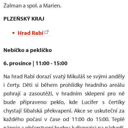
Žalman a spol. a Marien.
PLZEŇSKÝ KRAJ
Hrad Rabí
Nebíčko a peklíčko
6. prosince | 11:00 - 15:00
Na hrad Rabí dorazí svatý Mikuláš se svými anděly
i čerty. Děti si během prohlídky hradního areálu
pohrají a zasoutěží, v hradním sklepení pro ně
bude připraveno peklo, kde Lucifer s čertíky
chystají šibalská překvapení. Akce se uskuteční za
každého počasí v čase od 11:00 do 15:00. Teplé
nápoje a občerstvení budou k dispozici na nádvoří.