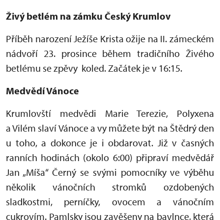
Živý betlém na zámku Český Krumlov
Příběh narození Ježíše Krista ožije na II. zámeckém
nádvoří 23. prosince během tradičního Živého
betlému se zpěvy koled. Začátek je v 16:15.
Medvědí Vánoce
Krumlovští medvědi Marie Terezie, Polyxena
a Vilém slaví Vánoce a vy můžete být na Štědrý den
u toho, a dokonce je i obdarovat. Již v časných
ranních hodinách (okolo 6:00) připraví medvědář
Jan „Míša“ Černý se svými pomocníky ve výběhu
několik vánočních stromků ozdobených
sladkostmi, perníčky, ovocem a vánočním
cukrovím. Pamlsky jsou zavěšeny na bavlnce, která