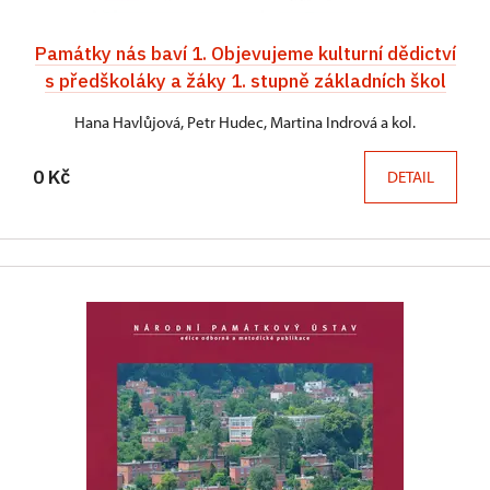
Památky nás baví 1. Objevujeme kulturní dědictví
s předškoláky a žáky 1. stupně základních škol
Hana Havlůjová, Petr Hudec, Martina Indrová a kol.
0 Kč
DETAIL