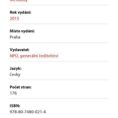
Rok vydání:
2015
Místo vydání:
Praha
Vydavatel:
NPÚ, generální ředitelství
Jazyk:
česky
Počet stran:
176
ISBN:
978-80-7480-021-4