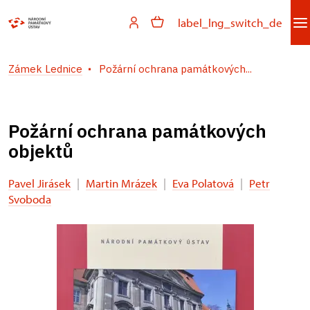
label_lng_switch_de
Zámek Lednice
Požární ochrana památkových...
Požární ochrana památkových
objektů
Pavel Jirásek
|
Martin Mrázek
|
Eva Polatová
|
Petr
Svoboda