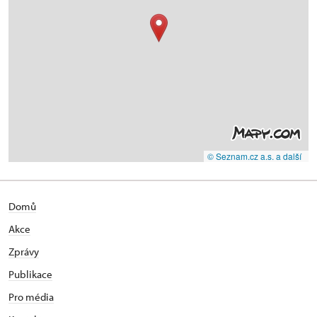
© Seznam.cz a.s. a další
Domů
Akce
Zprávy
Publikace
Pro média