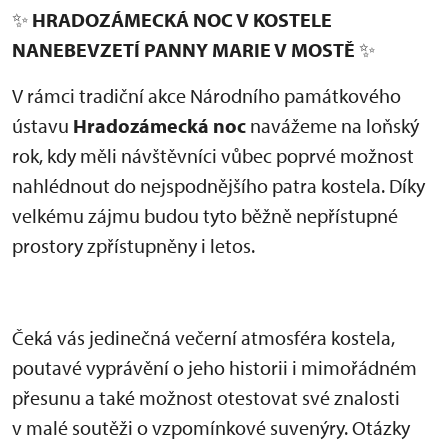
✨
HRADOZÁMECKÁ NOC V KOSTELE
NANEBEVZETÍ PANNY MARIE V MOSTĚ
✨
V rámci tradiční akce Národního památkového
ústavu
Hradozámecká noc
navážeme na loňský
rok, kdy měli návštěvníci vůbec poprvé možnost
nahlédnout do nejspodnějšího patra kostela. Díky
velkému zájmu budou tyto běžně nepřístupné
prostory zpřístupněny i letos.
Čeká vás jedinečná večerní atmosféra kostela,
poutavé vyprávění o jeho historii i mimořádném
přesunu a také možnost otestovat své znalosti
v malé soutěži o vzpomínkové suvenýry. Otázky