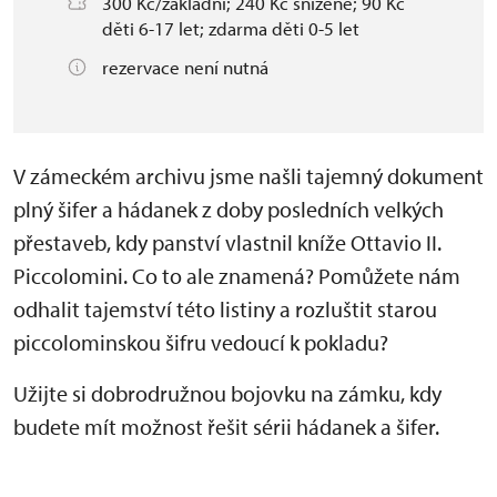
300 Kč/základní; 240 Kč snížené; 90 Kč
děti 6-17 let; zdarma děti 0-5 let
rezervace není nutná
V zámeckém archivu jsme našli tajemný dokument
plný šifer a hádanek z doby posledních velkých
přestaveb, kdy panství vlastnil kníže Ottavio II.
Piccolomini. Co to ale znamená? Pomůžete nám
odhalit tajemství této listiny a rozluštit starou
piccolominskou šifru vedoucí k pokladu?
Užijte si dobrodružnou bojovku na zámku, kdy
budete mít možnost řešit sérii hádanek a šifer.