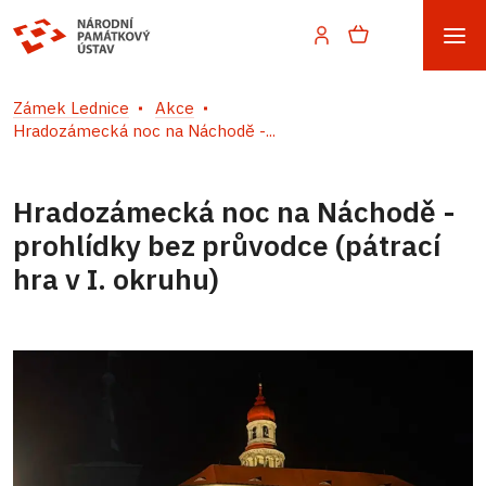
Zámek Lednice
Akce
Hradozámecká noc na Náchodě -...
Hradozámecká noc na Náchodě -
prohlídky bez průvodce (pátrací
hra v I. okruhu)