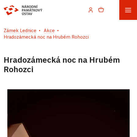
Zámek Lednice
Akce
Hradozámecká noc na Hrubém Rohozci
Hradozámecká noc na Hrubém
Rohozci