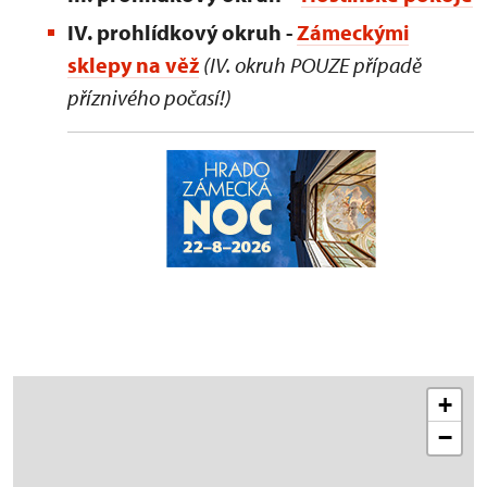
IV. prohlídkový okruh -
Zámeckými
sklepy na věž
(IV. okruh POUZE případě
příznivého počasí!)
+
−