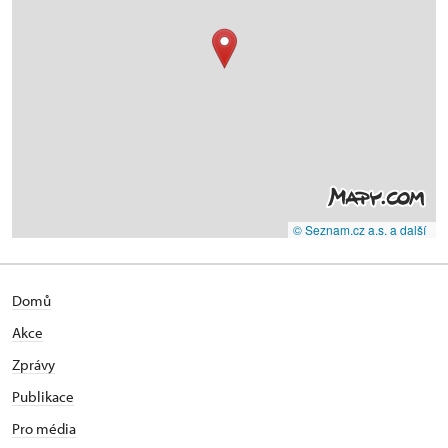
© Seznam.cz a.s. a další
Domů
Akce
Zprávy
Publikace
Pro média