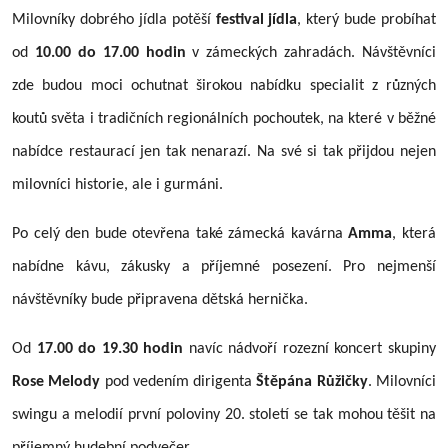
Milovníky dobrého jídla potěší
festival jídla
, který bude probíhat
od
10.00 do 17.00 hodin
v zámeckých zahradách. Návštěvníci
zde budou moci ochutnat širokou nabídku specialit z různých
koutů světa i tradičních regionálních pochoutek, na které v běžné
nabídce restaurací jen tak nenarazí. Na své si tak přijdou nejen
milovníci historie, ale i gurmáni.
Po celý den bude otevřena také zámecká kavárna
Amma
, která
nabídne kávu, zákusky a příjemné posezení. Pro nejmenší
návštěvníky bude připravena dětská hernička.
Od
17.00 do 19.30 hodin
navíc nádvoří rozezní koncert skupiny
Rose Melody
pod vedením dirigenta
Štěpána Růžičky
. Milovníci
swingu a melodií první poloviny 20. století se tak mohou těšit na
příjemný hudební podvečer.