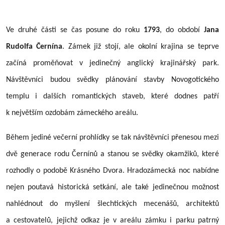
Ve druhé části se čas posune do roku
1793
, do období
Jana
Rudolfa Černína
. Zámek již stojí, ale okolní krajina se teprve
začíná proměňovat v jedinečný anglický krajinářský park.
Návštěvníci budou svědky plánování stavby Novogotického
templu i dalších romantických staveb, které dodnes patří
k největším ozdobám zámeckého areálu.
Během jediné večerní prohlídky se tak návštěvníci přenesou mezi
dvě generace rodu Černínů a stanou se svědky okamžiků, které
rozhodly o podobě Krásného Dvora. Hradozámecká noc nabídne
nejen poutavá historická setkání, ale také jedinečnou možnost
nahlédnout do myšlení šlechtických mecenášů, architektů
a cestovatelů, jejichž odkaz je v areálu zámku i parku patrný