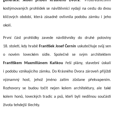
generace. Jeden příběh Krásného Dvora.“
Prostřednictvím
kostýmovaných prohlídek se návštěvníci vydají na cestu do dvou
klíčových období, která zásadně ovlivnila podobu zámku i jeho
okolí.
První část prohlídky zavede návštěvníky do druhé poloviny
18. století, kdy hrabě
František Josef Černín
uskutečňuje svůj sen
o novém loveckém sídle. Společně se svým architektem
Františkem Maxmiliánem Kaňkou
řeší plány, stavební úskalí
i podobu vznikajícího zámku. Do Krásného Dvora zároveň přijíždí
významný host, jehož jméno zatím zůstane překvapením.
Rozhovory se budou točit nejen kolem architektury, ale také
kolem honů, loveckých tradic a psů, kteří byli nedílnou součástí
života tehdejší šlechty.