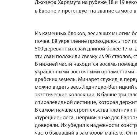
Джозефа Хардмута на рубеже 18 и 19 веко
в Европе и претендует на звание самого 
Из каменных блоков, весивших многим бол
почве. Её укрепление проводилось при 
500 деревянных свай длиной более 17 м. 
эти сваи положили связку из 96 стволов,
В нижней части находится восемь помещен
украшенными восточными орнаментами. Эт
арабских земель. Минарет служил, в перв
можно видеть весь Ледницко-Валтицкий а
экзотические коллекции. В башне три гал
спиралевидной лестнице, которая держится
В самом начале строительства плотники 
«турецкие» леса, непривычные для Европы
доверяли. Их убедил в надежности констр
часто бывавший в замковом манеже. Он на