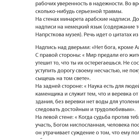
рабочих уверенность в надежности. Во вр
сколько-нибудь серьезной травмы.
На стенах минарета арабские надписи. До
надписи на немецкий язык (содержание т
Напрсткова музея). Речь идет о цитатах из
Надпись над дверьми: «Нет бога, кроме А
С правой стороны: « Мир предали его жите
утешит то, что ты их остерегаешься. Не со
уступить дорогу своему несчастью, не по
сыщешь на том свете».
На задней стороне: « Наука есть для люде
каменщика и служит тем, что и веревка о
здания, без веревки нет воды для утолени
следовать достойным и трудолюбивым».
На левой стене: « Когда судьба против те
участь, Богом ниспосланная, человека пост
он утрачивает суждение о том, что ему пол