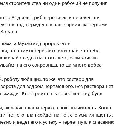
емя строительства ни один рабочий не получил
ктор Андреас Триб переписал и перевел эти
екстов подтверждено в наше время экспертами
 Корана.
ллаха, а Мухаммед пророк его».
ли, поэтому остерегайся их и знай, что тебя
скакивай с седла на этом свете, если хочешь
кушайся на его сокровища, тогда много добра
й, работу любящих, то же, что раствор для
т ворота для ведром черпающего. Без раствора нет
я жажды. Кто стремится к совершенству, будь
бя, людские планы теряют свою значимость. Когда
игнет, его план сойдет на нет, его усилия тщетны,
езно и ведет его к успеху – теряет путь к спасению