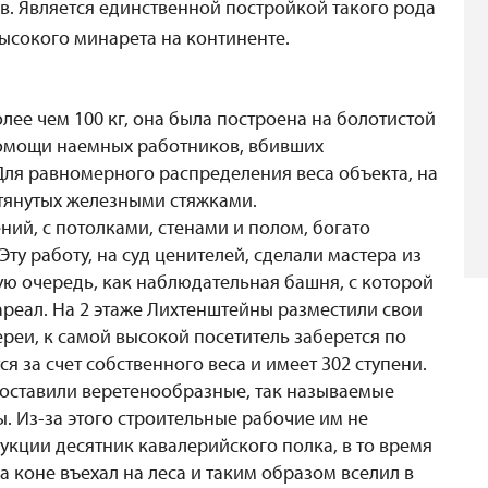
в. Является единственной постройкой такого рода
высокого минарета на континенте.
ее чем 100 кг, она была построена на болотистой
помощи наемных работников, вбивших
Для равномерного распределения веса объекта, на
 стянутых железными стяжками.
ий, с потолками, стенами и полом, богато
у работу, на суд ценителей, сделали мастера из
ую очередь, как наблюдательная башня, с которой
реал. На 2 этаже Лихтенштейны разместили свои
ереи, к самой высокой посетитель заберется по
 за счет собственного веса и имеет 302 ступени.
поставили веретенообразные, так называемые
. Из-за этого строительные рабочие им не
укции десятник кавалерийского полка, в то время
 коне въехал на леса и таким образом вселил в