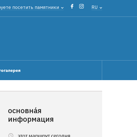
руете посетить памятники
RU
тогалерея
основна́я
информация
этот маршрут сегодня