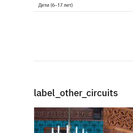
Дети (6–17 лет)
Дети (0–5 лет)
Гиды с инвалидностью
Педагоги-руководители (в группе школь
Гиды турбюро (1 человек на целую групп
Одноразовые бесплатные билеты, выд
Бесплатный годовой абонемент, выдан
label_other_circuits
Обладатель удостоверения сотрудника (
Обладатель удостоверения "Наш челове
*действителен для одного человека, об