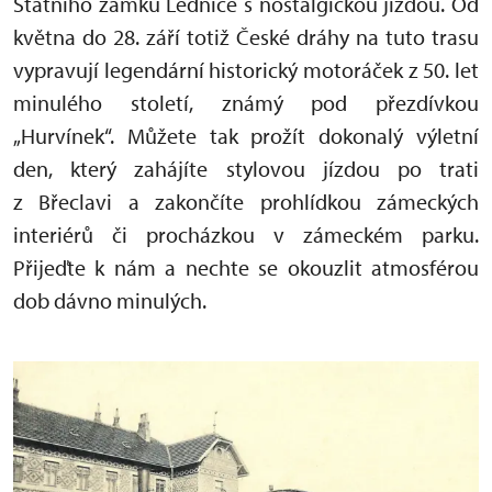
Státního zámku Lednice s nostalgickou jízdou. Od
května do 28. září totiž České dráhy na tuto trasu
vypravují legendární historický motoráček z 50. let
minulého století, známý pod přezdívkou
„Hurvínek“. Můžete tak prožít dokonalý výletní
den, který zahájíte stylovou jízdou po trati
z Břeclavi a zakončíte prohlídkou zámeckých
interiérů či procházkou v zámeckém parku.
Přijeďte k nám a nechte se okouzlit atmosférou
dob dávno minulých.